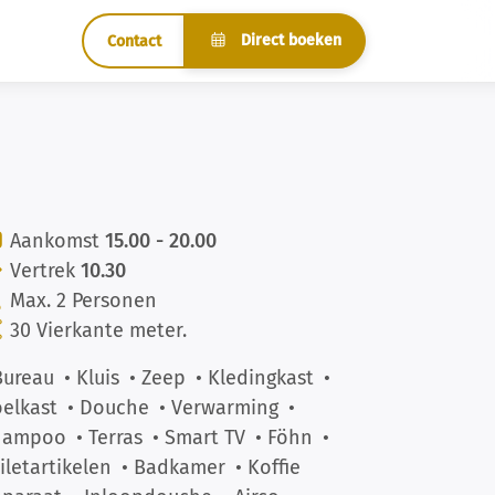
Direct boeken
Contact
Aankomst
15.00 - 20.00
Vertrek
10.30
Max. 2 Personen
30 Vierkante meter.
Bureau
• Kluis
• Zeep
• Kledingkast
•
elkast
• Douche
• Verwarming
•
hampoo
• Terras
• Smart TV
• Föhn
•
iletartikelen
• Badkamer
• Koffie