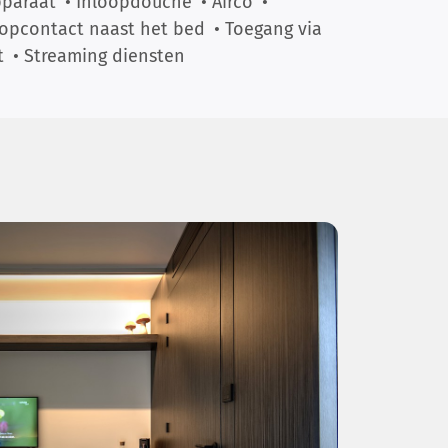
paraat
• Inloopdouche
• Airco
•
opcontact naast het bed
• Toegang via
t
• Streaming diensten